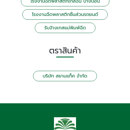
โรงงานฉีดพลาสติกใกล้ฉัน บางบอน
โรงงานฉีดพลาสติกชิ้นส่วนรถยนต์
รับจ้างเทสแม่พิมพ์ฉีด
ตราสินค้า
บริษัท สยามแท็ค จำกัด