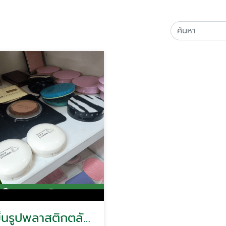
รับฉีดขึ้นรูปพลาสติกตลับแป้ง