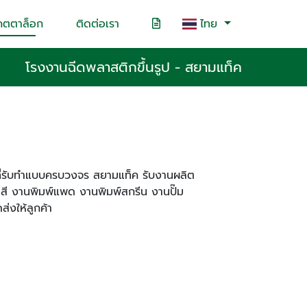
คตตาล็อก
ติดต่อเรา
ไทย
โรงงานฉีดพลาสติกขึ้นรูป - สยามแท็ค
ิกที่รับทำแบบครบวงจร สยามแท็ค รับงานผลิต
ี งานพิมพ์แพด งานพิมพ์สกรีน งานปั๊ม
่งให้ลูกค้า