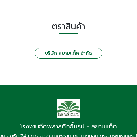
ตราสินค้า
บริษัท สยามแท็ค จำกัด
โรงงานฉีดพลาสติกขึ้นรูป - สยามแท็ค
อยเอกชัย 74 แขวงคลองบางพราน เขตบางบอน กรุงเทพมหานคร 