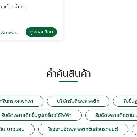
ามแท็ค จำกัด
ดูรายละเอียด
พลาสติกตลับแป้ง
คำค้นสินค้า
สกรีนกระจกพกพา
บริษัทรับฉีดพลาสติก
รับขึ้
รับฉีดพลาสติกขึ้นรูปเครื่องใช้ไฟฟ้า
รับฉีดพลาสติกตาม
้ฉัน บางบอน
โรงงานฉีดพลาสติกชิ้นส่วนรถยนต์