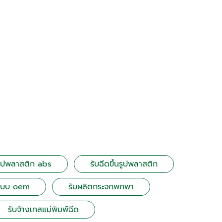
นรูปพลาสติก abs
รับฉีดขึ้นรูปพลาสติก
แบบ oem
รับผลิตกระจกพกพา
รับจ้างเทสแม่พิมพ์ฉีด